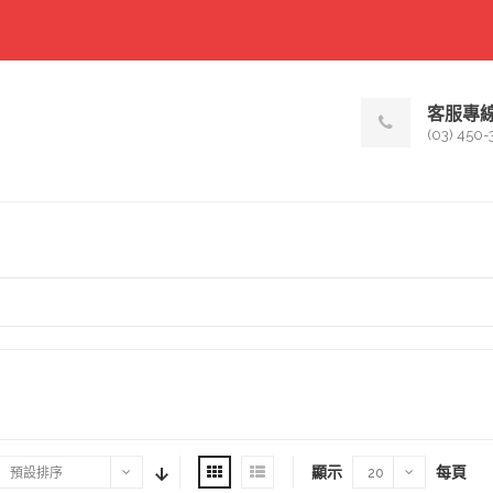
客服專
(03) 450-
顯示
每頁
預設排序
20