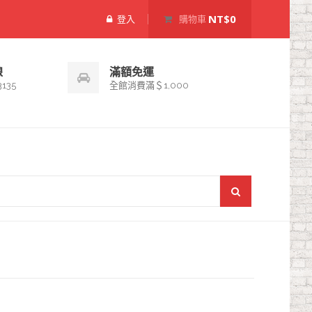
NT$0
登入
購物車
線
滿額免運
3135
全館消費滿＄1,000