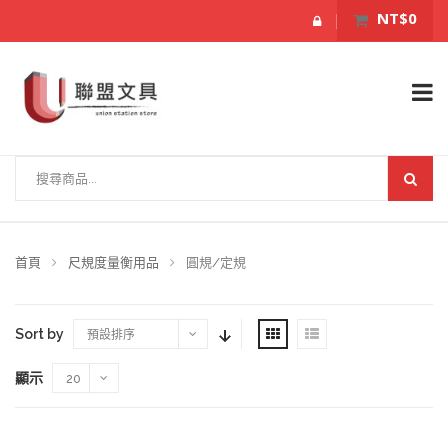
NT$0
首頁
尺規度量衡用品
圓規/定規
Sort by
預設排序
顯示
20