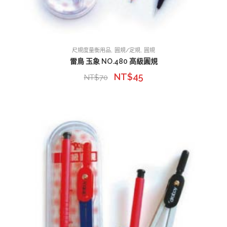
,
,
尺規度量衡用品
圓規/定規
圓規
雷鳥 玉象 NO.480 高級圓規
NT$
45
NT$
70