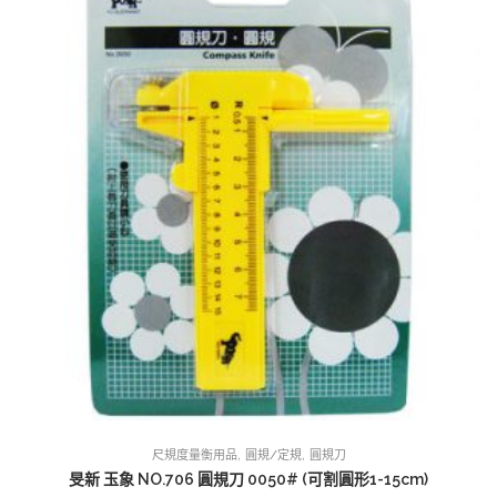
,
,
尺規度量衡用品
圓規/定規
圓規刀
旻新 玉象 NO.706 圓規刀 0050# (可割圓形1-15cm)