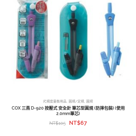
,
,
尺規度量衡用品
圓規/定規
圓規
COX 三燕 D-920 按壓式 安全針 筆芯型圓規 (防摔包裝) (使用
2.0mm筆芯)
NT$
67
NT$
105