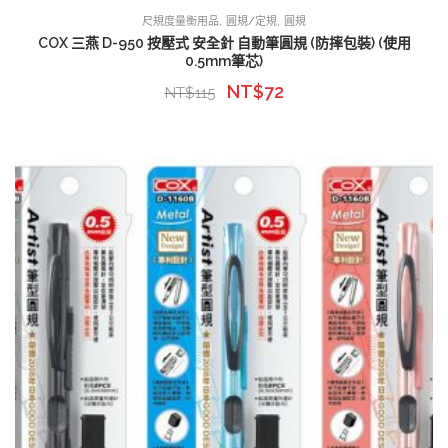
,
,
尺規度量衡用品
圓規/定規
圓規
COX 三燕 D-950 按壓式 安全針 自動筆圓規 (防摔包裝) (使用
0.5mm筆芯)
NT$
72
NT$
115