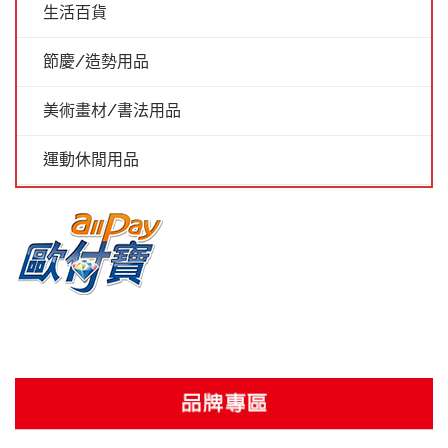
生活百貨
節慶/造勢用品
美術畫材/書法用品
運動休閒用品