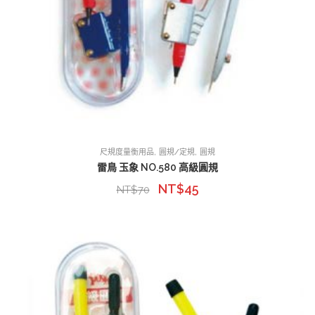
,
,
尺規度量衡用品
圓規/定規
圓規
雷鳥 玉象 NO.580 高級圓規
NT$
45
NT$
70