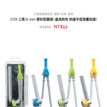
,
,
尺規度量衡用品
圓規/定規
圓規
COX 三燕 D-200 便利型圓規 (盒底附有 快速半徑測量刻度)
NT$
52
NT$
80