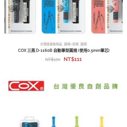
,
,
尺規度量衡用品
圓規/定規
圓規
COX 三燕 D-1160B 自動筆型圓規 (使用0.5mm筆芯)
NT$
111
NT$
170