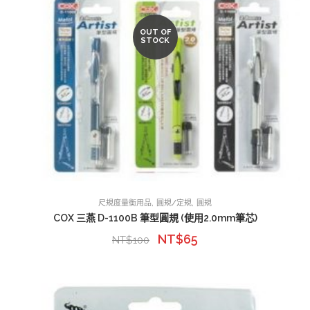
OUT OF
STOCK
,
,
尺規度量衡用品
圓規/定規
圓規
COX 三燕 D-1100B 筆型圓規 (使用2.0mm筆芯)
NT$
65
NT$
100