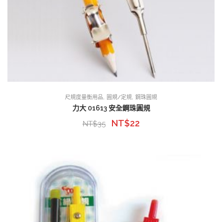
,
,
尺規度量衡用品
圓規/定規
鋼珠圓規
力大 01613 安全鋼珠圓規
NT$
22
NT$
35