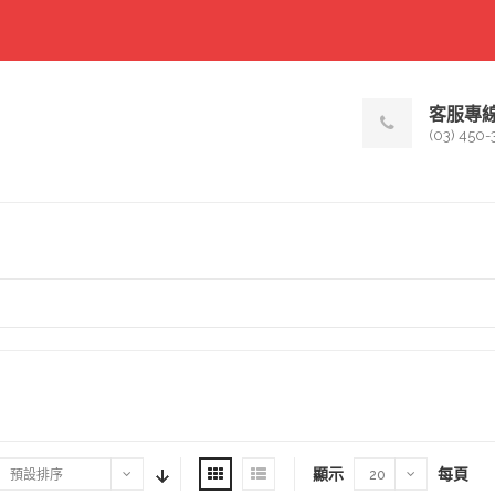
客服專
(03) 450-
顯示
每頁
預設排序
20