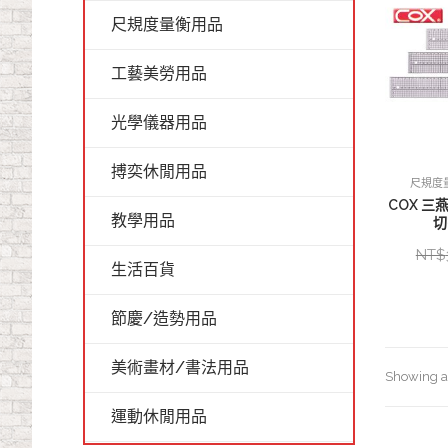
尺規度量衡用品
工藝美勞用品
光學儀器用品
搏奕休閒用品
尺規度
COX 三燕
教學用品
切
NT$
生活百貨
節慶/造勢用品
美術畫材/書法用品
Showing al
運動休閒用品