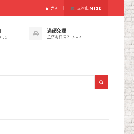
NT$0
登入
購物車
線
滿額免運
3135
全館消費滿＄1,000