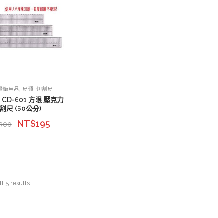
,
,
量衡用品
尺類
切割尺
 CD-601 方眼 壓克力
割尺 (60公分)
NT$
195
300
l 5 results