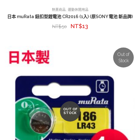
,
熱賣商品
運動休閒用品
日本 muRata 鈕扣型鋰電池 CR2016 (1入) (原SONY 電池 新品牌)
NT$
13
NT$
50
Out of
Stock
OUT OF
STOCK