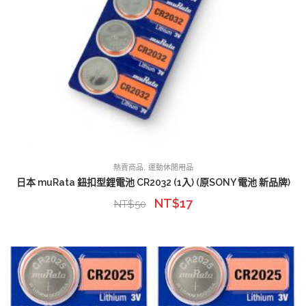
,
熱賣商品
運動休閒用品
日本 muRata 鈕扣型鋰電池 CR2032 (1入) (原SONY 電池 新品牌)
NT$
17
NT$
50