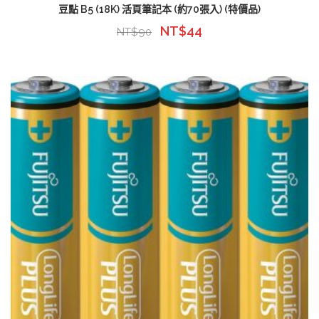
豆點 B5 (18K) 活頁筆記本 (約70張入) (特價品)
NT$
44
NT$
90