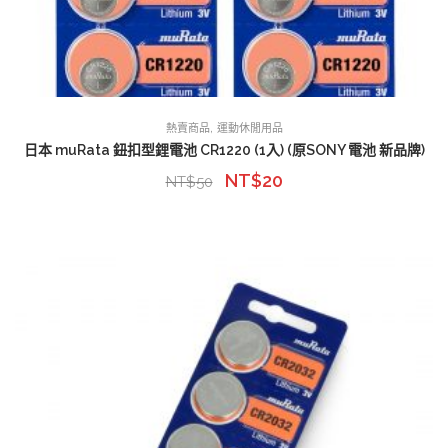
,
熱賣商品
運動休閒用品
日本 muRata 鈕扣型鋰電池 CR1220 (1入) (原SONY 電池 新品牌)
NT$
20
NT$
50