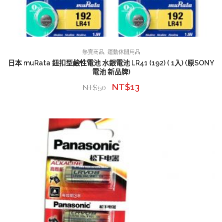
,
熱賣商品
運動休閒用品
日本 muRata 鈕扣型鹼性電池 水銀電池 LR41 (192) ( 1入) (原SONY
電池 新品牌)
NT$
13
NT$
50