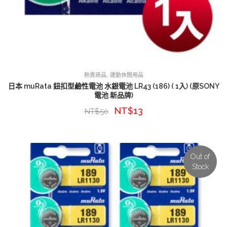
,
熱賣商品
運動休閒用品
日本 muRata 鈕扣型鹼性電池 水銀電池 LR43 (186) ( 1入) (原SONY
電池 新品牌)
NT$
13
NT$
50
Out of
Stock