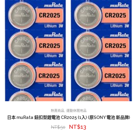
,
熱賣商品
運動休閒用品
日本 muRata 鈕扣型鋰電池 CR2025 (1入) (原SONY 電池 新品牌)
NT$
13
NT$
50