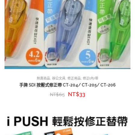
,
,
,
熱賣商品
辦公文具
修正用品
修正(內)帶
手牌 SDI 按壓式修正帶 CT-204/ CT-205/ CT-206
NT$
33
NT$
65