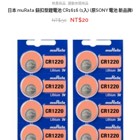
,
熱賣商品
運動休閒用品
日本 muRata 鈕扣型鋰電池 CR1616 (1入) (原SONY 電池 新品牌)
NT$
20
NT$
50