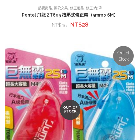
,
,
,
熱賣商品
辦公文具
修正用品
修正(內)帶
Pentel 飛龍 ZT605 按壓式修正帶（5mm x 6M）
NT$
28
NT$
45
Out of
Stock
OUT OF
STOCK