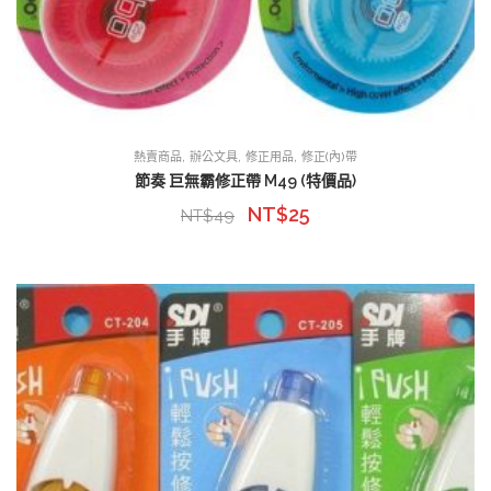
,
,
,
熱賣商品
辦公文具
修正用品
修正(內)帶
節奏 巨無霸修正帶 M49 (特價品)
NT$
25
NT$
49