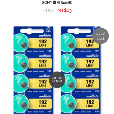
SONY 電池 新品牌)
NT$
13
NT$
50
Out of
Stock
OUT OF
STOCK