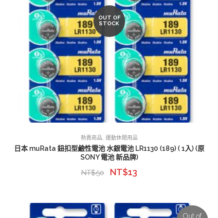
OUT OF
STOCK
,
熱賣商品
運動休閒用品
日本 muRata 鈕扣型鹼性電池 水銀電池 LR1130 (189) ( 1入) (原
SONY 電池 新品牌)
NT$
13
NT$
50
Out of