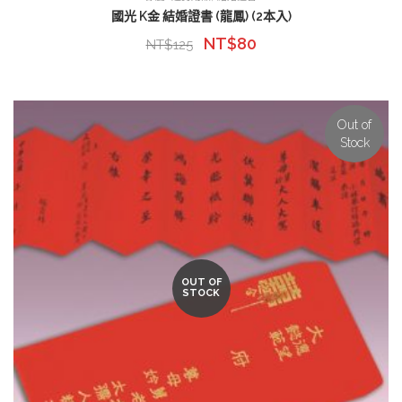
國光 K金 結婚證書 (龍鳳) (2本入)
NT$
80
NT$
125
Out of
Stock
OUT OF
STOCK