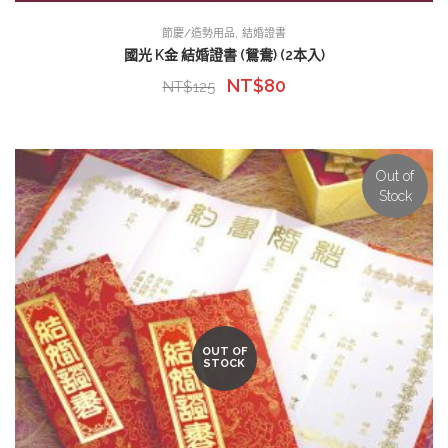
,
節慶/造勢用品
結婚證書
國光 K金 結婚證書 (鴛鴦) (2本入)
NT$
80
NT$
125
Out of
Stock
OUT OF
STOCK