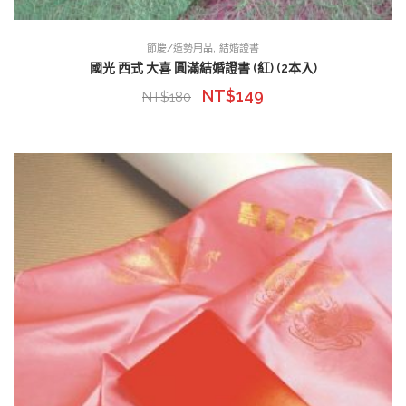
,
節慶/造勢用品
結婚證書
國光 西式 大喜 圓滿結婚證書 (紅) (2本入)
NT$
149
NT$
180