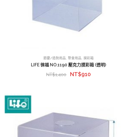
,
,
節慶/造勢用品
聚會用品
摸彩箱
LIFE 徠福 NO.1190 壓克力摸彩箱 (透明)
NT$
910
NT$
1,400