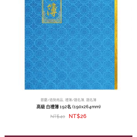
,
,
節慶/造勢用品
禮簿/題名簿
題名簿
高級 白禮簿 192名 (190x264mm)
NT$
26
NT$
40