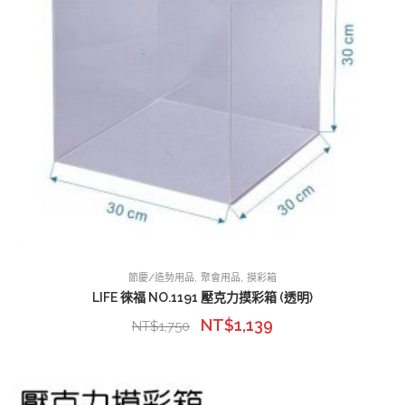
,
,
節慶/造勢用品
聚會用品
摸彩箱
LIFE 徠福 NO.1191 壓克力摸彩箱 (透明)
NT$
1,139
NT$
1,750