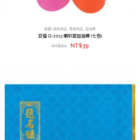
,
,
節慶/造勢用品
聚會用品
加油棒
巨倫 Q-1013 喇叭型加油棒 (七色)
NT$
39
NT$
60