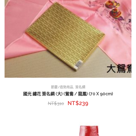
,
節慶/造勢用品
簽名綢
國光 繡花 簽名綢 (大) (鴛鴦 / 龍鳳) (70 X 90cm)
NT$
239
NT$
310