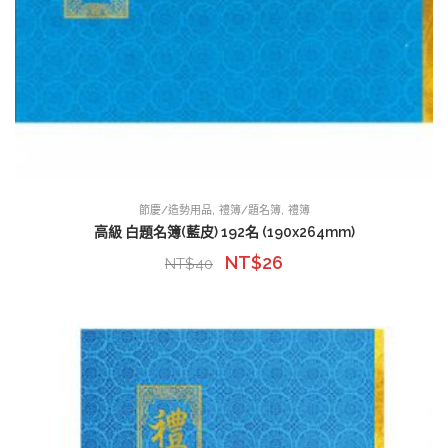
,
,
節慶/造勢用品
禮簿/題名簿
禮簿
高級 白題名簿(藍皮) 192名 (190x264mm)
NT$
26
NT$
40