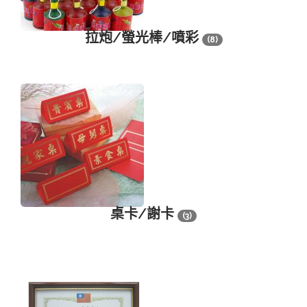
拉炮/螢光棒/噴彩
(8)
桌卡/謝卡
(3)