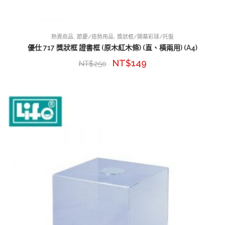
,
,
熱賣商品
節慶/造勢用品
獎狀框/開幕彩球/托盤
優仕 717 獎狀框 證書框 (原木紅木條) (直、橫兩用) (A4)
NT$
149
NT$
250