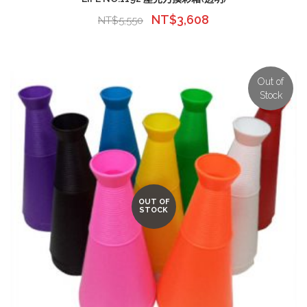
NT$
3,608
NT$
5,550
Out of
Stock
OUT OF
STOCK