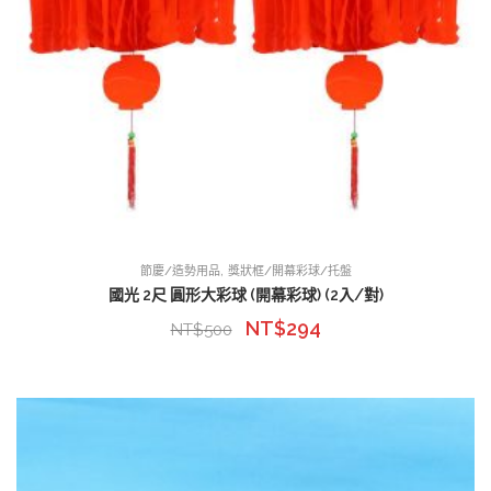
,
節慶/造勢用品
獎狀框/開幕彩球/托盤
國光 2尺 圓形大彩球 (開幕彩球) (2入/對)
NT$
294
NT$
500