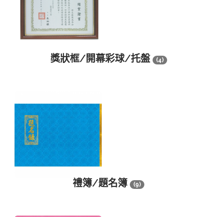
獎狀框/開幕彩球/托盤
(4)
禮簿/題名簿
(9)