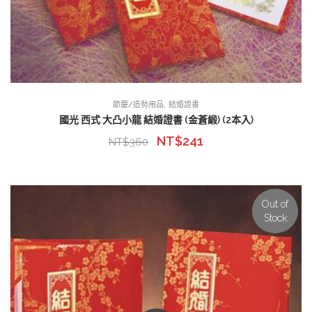
,
節慶/造勢用品
結婚證書
國光 西式 大凸小龍 結婚證書 (金蒼緞) (2本入)
NT$
241
NT$
360
Out of
Stock