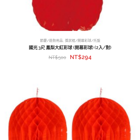
,
節慶/造勢用品
獎狀框/開幕彩球/托盤
國光 3尺 鳳梨大紅彩球 (開幕彩球) (2入/對)
NT$
294
NT$
500