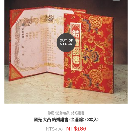
OUT OF
STOCK
,
節慶/造勢用品
結婚證書
國光 大凸 結婚證書 (金蒼緞) (2本入)
NT$
186
NT$
400