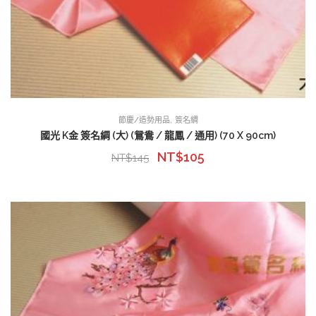
,
節慶/造勢用品
簽名綢
國光 K金 簽名綢 (大) (鴛鴦 / 龍鳳 / 通用) (70 X 90cm)
NT$
105
NT$
145