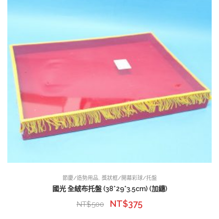
,
節慶/造勢用品
獎狀框/開幕彩球/托盤
國光 全絨布托盤 (38*29*3.5cm) (加繐)
NT$
375
NT$
500