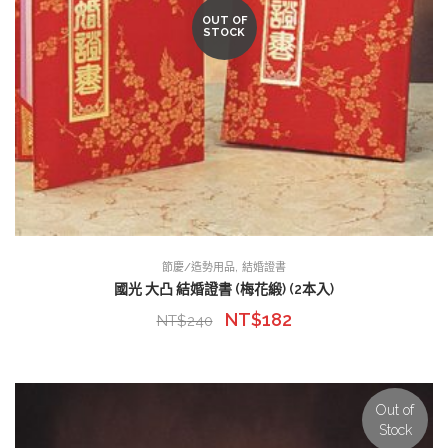
OUT OF
STOCK
,
節慶/造勢用品
結婚證書
國光 大凸 結婚證書 (梅花緞) (2本入)
NT$
182
NT$
240
Out of
Stock