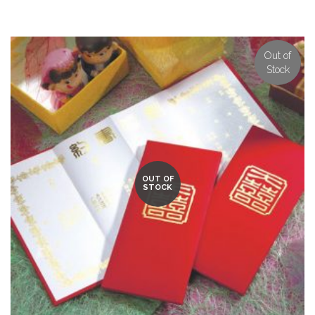
Out of
Stock
OUT OF
STOCK