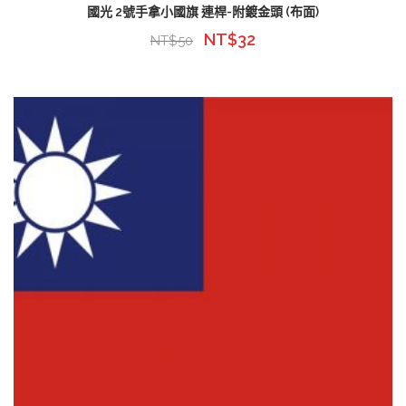
國光 2號手拿小國旗 連桿-附鍍金頭 (布面)
NT$
32
NT$
50