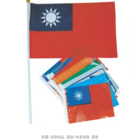
,
,
節慶/造勢用品
國旗/佈置用旗
國旗