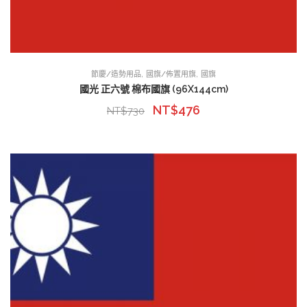
,
,
節慶/造勢用品
國旗/佈置用旗
國旗
國光 正六號 棉布國旗 (96X144cm)
NT$
476
NT$
730