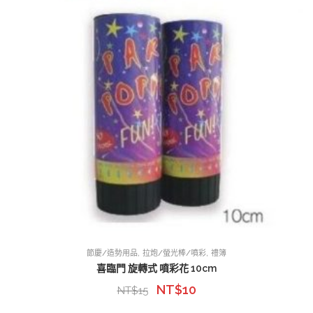
,
,
節慶/造勢用品
拉炮/螢光棒/噴彩
禮簿
喜臨門 旋轉式 噴彩花 10cm
NT$
10
NT$
15