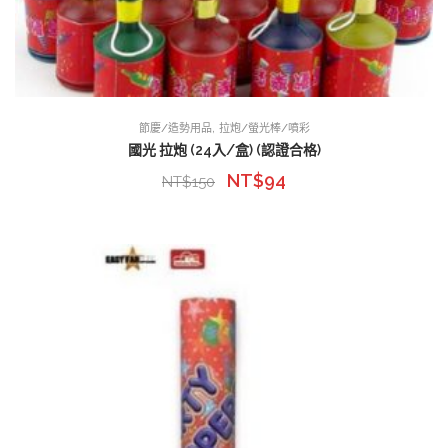
,
節慶/造勢用品
拉炮/螢光棒/噴彩
國光 拉炮 (24入/盒) (認證合格)
NT$
94
NT$
150