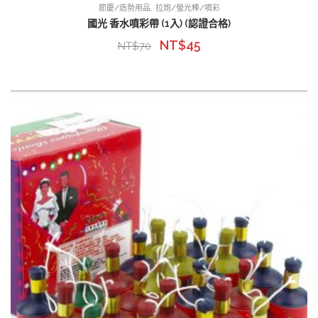
,
節慶/造勢用品
拉炮/螢光棒/噴彩
國光 香水噴彩帶 (1入) (認證合格)
NT$
45
NT$
70