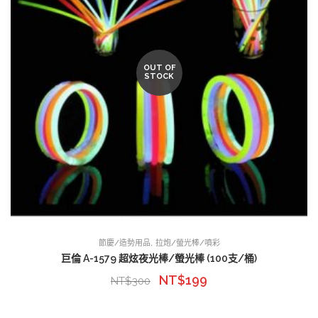
OUT OF
STOCK
,
節慶/造勢用品
拉炮/螢光棒/噴彩
巨倫 A-1579 超炫夜光棒/螢光棒 (100支/桶)
NT$
199
NT$
300