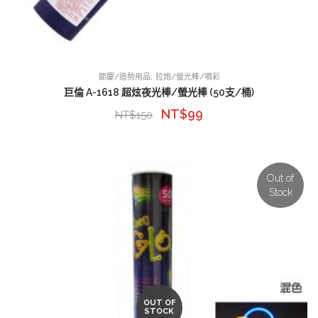
,
節慶/造勢用品
拉炮/螢光棒/噴彩
巨倫 A-1618 超炫夜光棒/螢光棒 (50支/桶)
NT$
99
NT$
150
Out of
Stock
OUT OF
STOCK