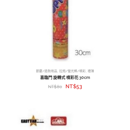
,
,
節慶/造勢用品
拉炮/螢光棒/噴彩
禮簿
喜臨門 旋轉式 噴彩花 30cm
NT$
53
NT$
80