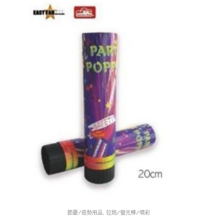
,
節慶/造勢用品
拉炮/螢光棒/噴彩