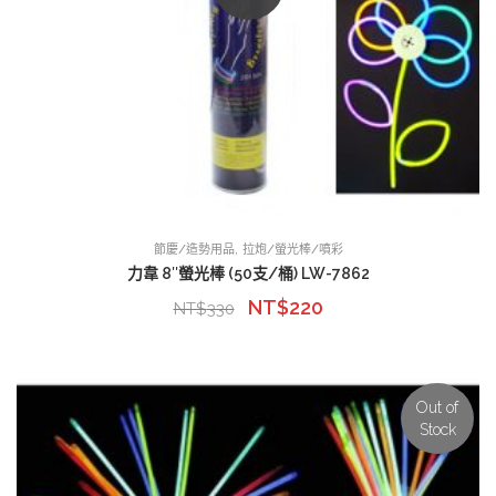
,
節慶/造勢用品
拉炮/螢光棒/噴彩
力韋 8″螢光棒 (50支/桶) LW-7862
NT$
220
NT$
330
Out of
Stock