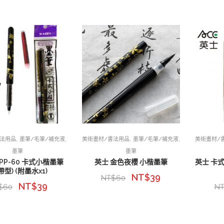
,
,
,
,
書法用品
墨筆/毛筆/補充液
美術畫材/書法用品
墨筆/毛筆/補充液
美術畫材/
墨筆
墨筆
PP-60 卡式小楷墨筆
英士 金色夜櫻 小楷墨筆
英士 卡式
帶型) (附墨水x1)
NT$
39
NT$
60
NT$
39
$
60
N