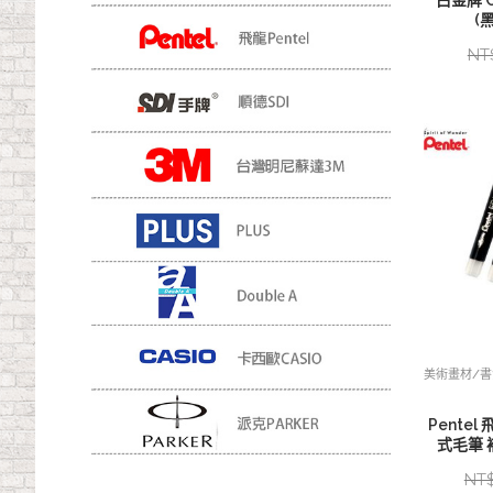
白金牌 
(
NT
美術畫材/
Pentel
式毛筆 
NT