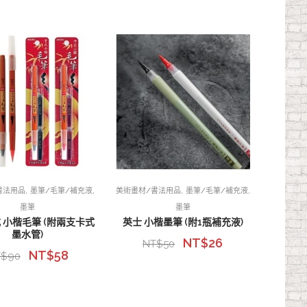
,
,
,
,
書法用品
墨筆/毛筆/補充液
美術畫材/書法用品
墨筆/毛筆/補充液
墨筆
墨筆
 小楷毛筆 (附兩支卡式
英士 小楷墨筆 (附1瓶補充液)
墨水管)
NT$
26
NT$
50
NT$
58
T$
90