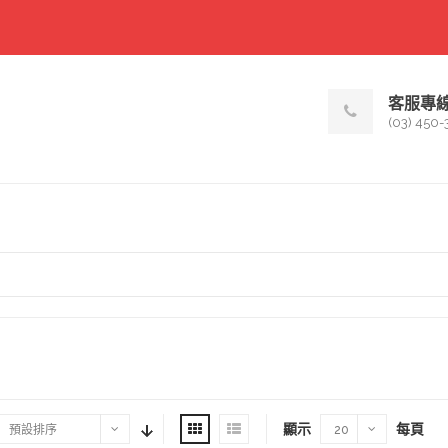
客服專
(03) 450-
顯示
每頁
預設排序
20