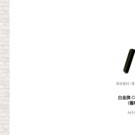
美術畫材/
白金牌 C
(攜
NT