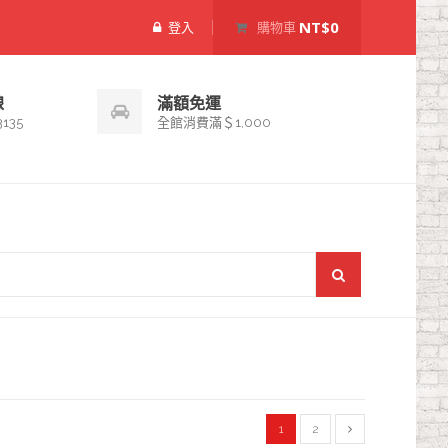
NT$0
登入
購物車
線
滿額免運
3135
全館消費滿＄1,000
1
2