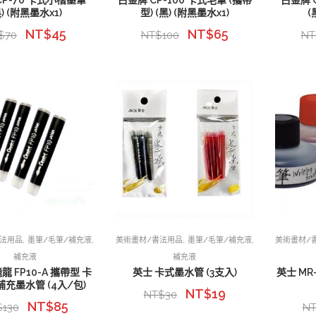
CP-70 卡式小楷墨筆
白金牌 CP-100 卡式毛筆 (攜帶
白金牌 
黑) (附黑墨水x1)
型) (黑) (附黑墨水x1)
(
NT$
45
NT$
65
$
70
NT$
100
NT
,
,
,
,
書法用品
墨筆/毛筆/補充液
美術畫材/書法用品
墨筆/毛筆/補充液
美術畫材/
補充液
補充液
 飛龍 FP10-A 攜帶型 卡
英士 卡式墨水管 (3支入)
英士 MR
補充墨水管 (4入/包)
NT$
19
NT$
30
NT$
85
$
130
N