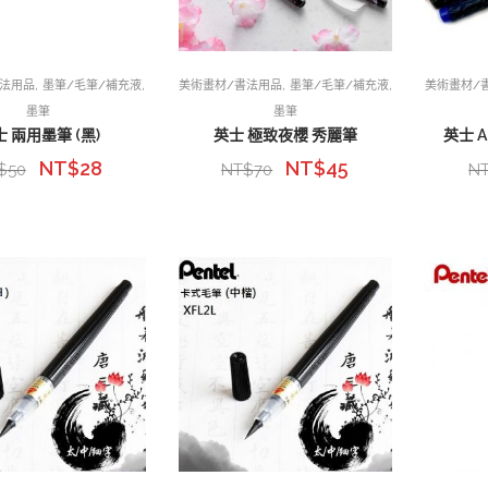
,
,
,
,
書法用品
墨筆/毛筆/補充液
美術畫材/書法用品
墨筆/毛筆/補充液
美術畫材/
墨筆
墨筆
 兩用墨筆 (黑)
英士 極致夜櫻 秀麗筆
英士 A
NT$
28
NT$
45
$
50
NT$
70
N