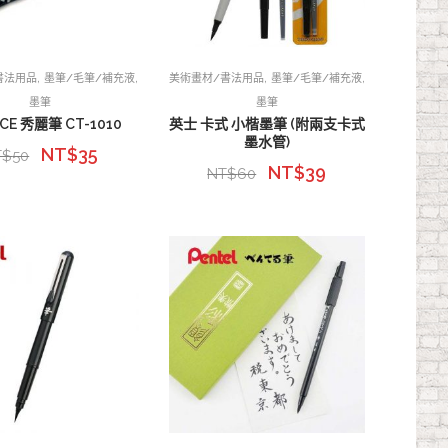
,
,
,
,
書法用品
墨筆/毛筆/補充液
美術畫材/書法用品
墨筆/毛筆/補充液
墨筆
墨筆
CE 秀麗筆 CT-1010
英士 卡式 小楷墨筆 (附兩支卡式
墨水管)
NT$
35
T$
50
NT$
39
NT$
60