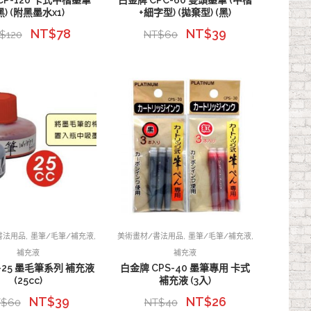
CP-120 卡式中楷墨筆
白金牌 CPC-60 雙頭墨筆 (中楷
黑) (附黑墨水x1)
+細字型) (拋棄型) (黑)
NT$
78
NT$
39
$
120
NT$
60
,
,
,
,
書法用品
墨筆/毛筆/補充液
美術畫材/書法用品
墨筆/毛筆/補充液
補充液
補充液
-25 墨毛筆系列 補充液
白金牌 CPS-40 墨筆專用 卡式
(25cc)
補充液 (3入)
NT$
39
NT$
26
T$
60
NT$
40