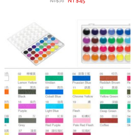
NT$
45
NT$
70