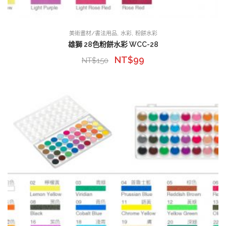
,
,
美術畫材/書法用品
水彩
粉餅水彩
雄獅 28色粉餅水彩 WCC-28
NT$
99
NT$
150