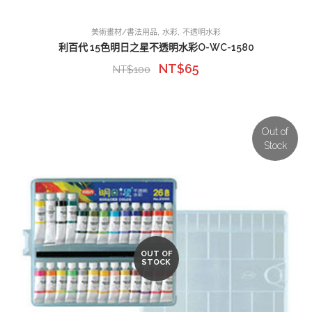
,
,
美術畫材/書法用品
水彩
不透明水彩
利百代 15色明日之星不透明水彩O-WC-1580
NT$
65
NT$
100
Out of
Stock
OUT OF
STOCK