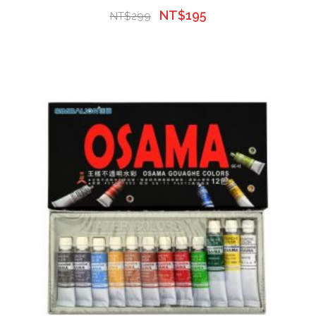
NT$
195
NT$
299