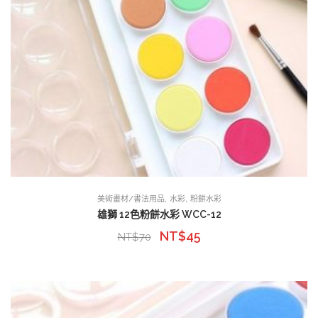
,
,
美術畫材/書法用品
水彩
粉餅水彩
雄獅 12色粉餅水彩 WCC-12
NT$
45
NT$
70