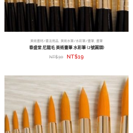
,
,
美術畫材/書法用品
美術水筆/水彩筆/畫筆
畫筆
春盛堂 尼龍毛 美術畫筆 水彩筆 (2號圓頭)
NT$
19
NT$
30