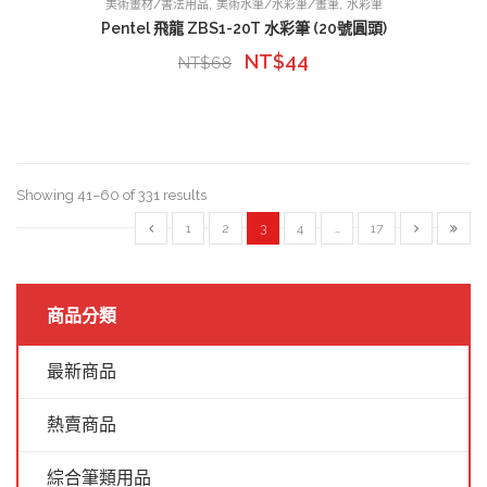
,
,
美術畫材/書法用品
美術水筆/水彩筆/畫筆
水彩筆
Pentel 飛龍 ZBS1-20T 水彩筆 (20號圓頭)
NT$
44
NT$
68
Showing 41–60 of 331 results
1
2
3
4
…
17
商品分類
最新商品
熱賣商品
綜合筆類用品