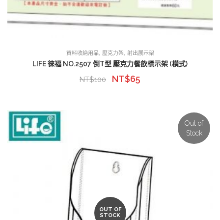
,
,
資料收納用品
壓克力架
射出展示架
LIFE 徠福 NO.2507 倒T型 壓克力餐飲標示架 (橫式)
NT$
65
NT$
100
Out of
Stock
OUT OF
STOCK