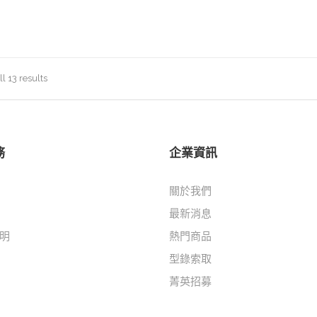
l 13 results
務
企業資訊
關於我們
最新消息
明
熱門商品
型錄索取
菁英招募