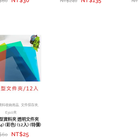
NT$
30
NT$
135
$
60
NT$
240
NT
,
,
資料收納用品
文件保存夾
E310夾
L型資料夾 透明文件夾
4) (彩色) (12入) (特價)
NT$
25
$
60