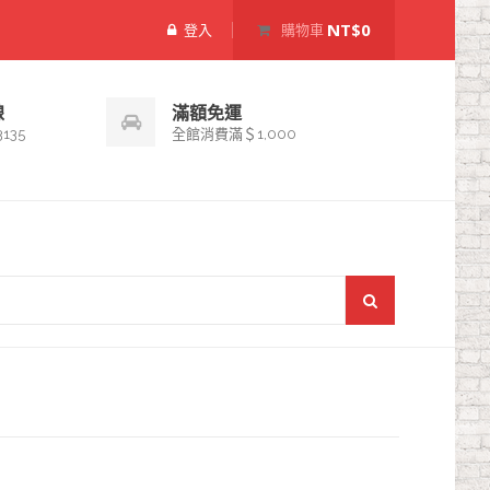
NT$0
登入
購物車
線
滿額免運
3135
全館消費滿＄1,000