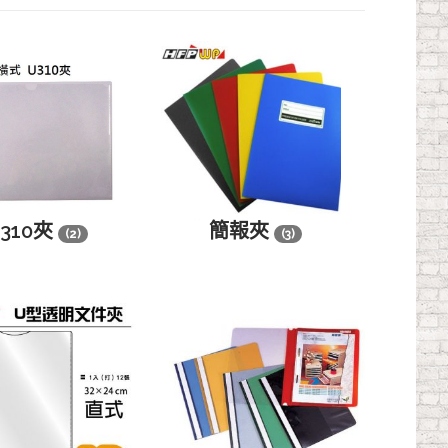
310夾
簡報夾
(2)
(3)