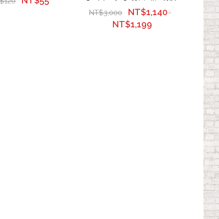
NT$
55
$
120
NT$
1,140
NT$
3,000
–
NT$
1,199