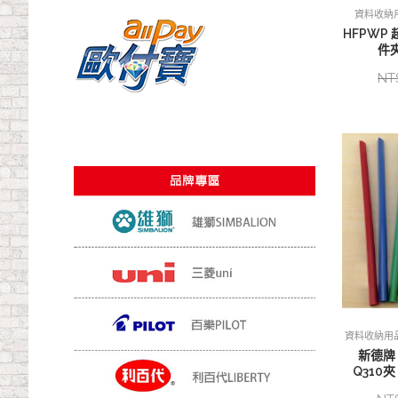
資料收納
HFPWP 
件夾
NT
資料收納用
新德牌
Q310夾 