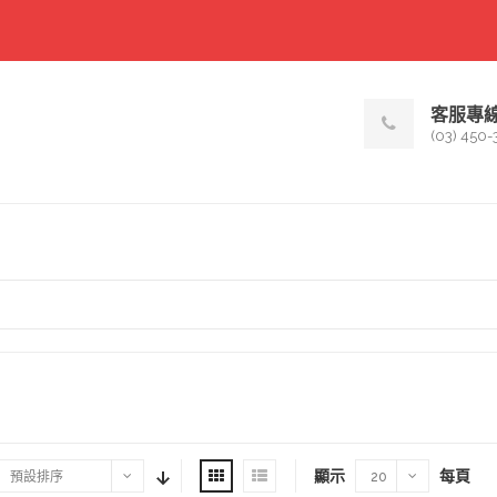
客服專
(03) 450-
顯示
每頁
預設排序
20