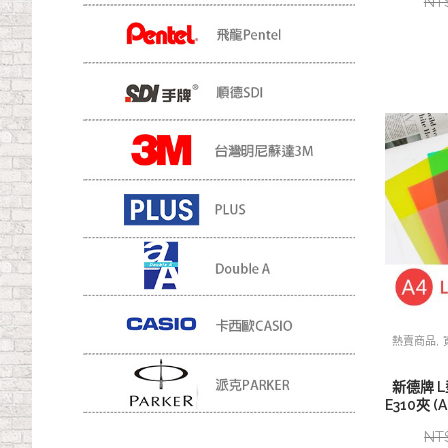
NT
,
熱賣商品
新德牌 
E310夾 (A
NT