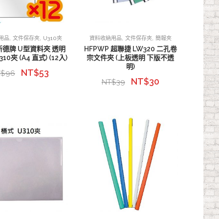
,
,
,
,
用品
文件保存夾
U310夾
資料收納用品
文件保存夾
簡報夾
新德牌 U型資料夾 透明
HFPWP 超聯捷 LW320 二孔卷
10夾 (A4 直式) (12入)
宗文件夾 (上板透明 下版不透
明)
NT$
53
T$
96
NT$
30
NT$
39