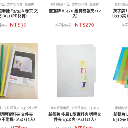
,
,
,
,
用品
文件保存夾
簡報夾
資料收納用品
文件保存夾
簡報夾
資料收納
超聯捷 E3735A 卷宗 文
雙鶖牌 A-470 紙質簡報夾 (12
英字牌 
 (A4) (PP材質)
入)
U310夾 
NT$
30
NT$
270
$
35
NT$
336
N
,
,
,
,
品
文件保存夾
Q310夾/桿
資料收納用品
文件保存夾
E310夾
資料收納
 透明資料夾 文件夾
新德牌 多層 L型資料夾 透明文
新德牌 
(不附桿) (A4) (12入)
件夾 E310夾 (A4) (12入)
E310夾 