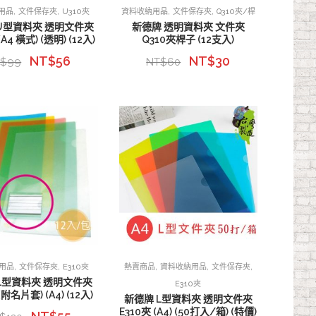
,
,
,
,
用品
文件保存夾
U310夾
資料收納用品
文件保存夾
Q310夾/桿
U型資料夾 透明文件夾
新德牌 透明資料夾 文件夾
(A4 橫式) (透明) (12入)
Q310夾桿子 (12支入)
NT$
56
NT$
30
T$
99
NT$
60
,
,
,
,
,
用品
文件保存夾
E310夾
熱賣商品
資料收納用品
文件保存夾
L型資料夾 透明文件夾
E310夾
(附名片套) (A4) (12入)
新德牌 L型資料夾 透明文件夾
E310夾 (A4) (50打入/箱) (特價)