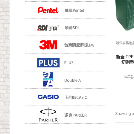
辦公事務用
新全 TP
切割墊 
NT$
Showing al