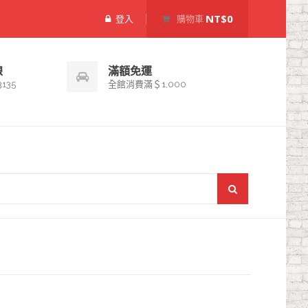
NT$0
登入
購物車
線
滿額免運
3135
全館消費滿＄1,000