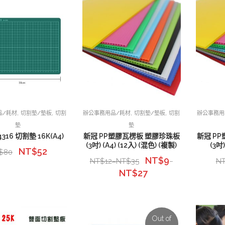
,
,
,
,
品/耗材
切割墊/墊板
切割
辦公事務用品/耗材
切割墊/墊板
切割
辦公事務用
墊
墊
316 切割墊 16K(A4)
新冠 PP塑膠瓦楞板 塑膠珍珠板
新冠 P
(3吋) (A4) (12入) (混色) (複製)
(3吋)
NT$
52
$
80
NT$
9
NT$
12
NT$
35
N
–
–
NT$
27
Out of