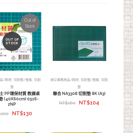
Out of
Stock
OUT OF
STOCK
,
,
,
,
品/耗材
切割墊/墊板
切割
辦公事務用品/耗材
切割墊/墊板
切割
墊
墊
巴士 PP環保材質 教課桌
聯合 NA3308 切割墊 8K (A3)
 (40X60cm) 0516-
NT$
104
NT$
160
2NP
NT$
130
$
200