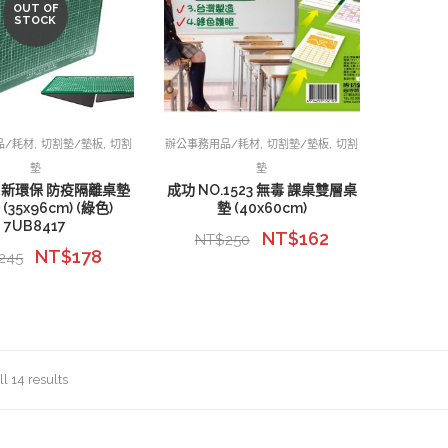
OUT OF
STOCK
,
,
,
,
品/耗材
切割墊/墊板
切割
辦公事務用品/耗材
切割墊/墊板
切割
墊
墊
E 新環保 防疫隔離桌墊
成功 NO.1523 無毒 課桌雙層桌
(35x96cm) (綠色)
墊 (40x60cm)
7UB8417
NT$
162
NT$
250
NT$
178
245
l 14 results