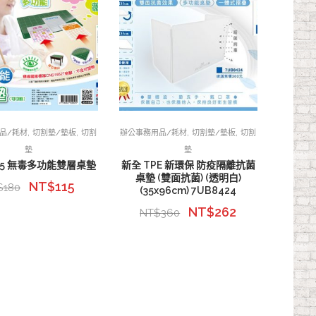
,
,
,
,
品/耗材
切割墊/墊板
切割
辦公事務用品/耗材
切割墊/墊板
切割
墊
墊
525 無毒多功能雙層桌墊
新全 TPE 新環保 防疫隔離抗菌
桌墊 (雙面抗菌) (透明白)
NT$
115
$
180
(35x96cm) 7UB8424
NT$
262
NT$
360