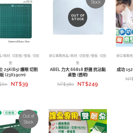
Stock
OUT OF
STOCK
,
,
,
,
品/耗材
切割墊/墊板
切割
辦公事務用品/耗材
切割墊/墊板
切割
辦公事務用
墊
墊
士 25K(B5) 護眼 切割
ABEL 力大 66818 舒適 抗沾黏
成功 1
板 (23X19cm)
桌墊 (透明)
NT
NT$
39
NT$
249
$
60
NT$
380
Out of
Stock