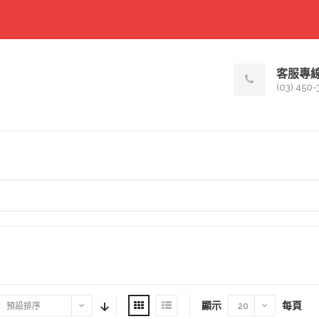
客服專
(03) 450-
顯示
每頁
預設排序
20