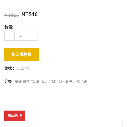
NT$
16
NT$
25
數量:
加入購物車
貨號：
s-2277
.
分類:
美術畫材/書法用品
調色盤/筆洗
調色盤
商品說明