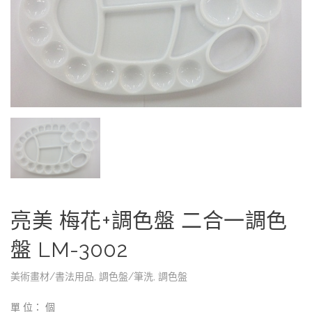
亮美 梅花+調色盤 二合一調色
盤 LM-3002
美術畫材/書法用品
,
調色盤/筆洗
,
調色盤
單 位： 個