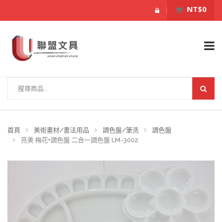
NT$0
首頁
美術畫材/書法用品
調色盤/筆洗
調色盤
亮美 梅花+調色盤 二合一調色盤 LM-3002