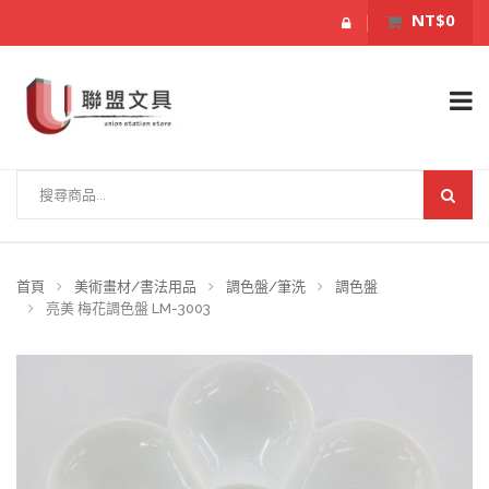
NT$0
首頁
美術畫材/書法用品
調色盤/筆洗
調色盤
亮美 梅花調色盤 LM-3003