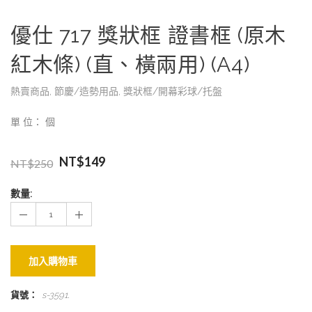
優仕 717 獎狀框 證書框 (原木
紅木條) (直、橫兩用) (A4)
熱賣商品
,
節慶/造勢用品
,
獎狀框/開幕彩球/托盤
單 位： 個
NT$
149
NT$
250
數量:
加入購物車
貨號：
s-3591
.