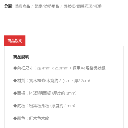
分類:
熱賣商品
節慶/造勢用品
獎狀框/開幕彩球/托盤
商品說明
商品說明
◆內框尺寸：297mm x 210mm，適用A4規格獎狀紙
◆材質：實木框條(木寬約 2.3cm、厚2.2cm)
◆面板：MS透明面板 (厚度約 1mm)
◆底板：密集板背板 (厚度約 2mm)
◆顏色：紅木色木紋