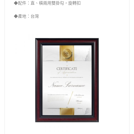
◆配件：直、橫兩用雙掛勾，旋轉扣
◆產地：台灣