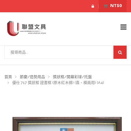
NT$0
首頁
節慶/造勢用品
獎狀框/開幕彩球/托盤
優仕 717 獎狀框 證書框 (原木紅木條) (直、橫兩用) (A4)