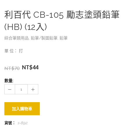
利百代 CB-105 勵志塗頭鉛筆
(HB) (12入)
綜合筆類用品
,
鉛筆/製圖鉛筆
,
鉛筆
單 位： 打
NT$
44
NT$
70
數量:
加入購物車
貨號：
s-892
.