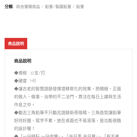
分類:
綜合筆類用品
鉛筆/製圖鉛筆
鉛筆
商品說明
商品說明
◆規格 : 12支/打
◆硬度 : HB
◆讓古老的智慧語錄發揮潛移默化的效果，把積極、正面
的做人、做事、治學的不二法門，貫注在每日上課與生活
作息之中。
◆勵志三角鉛筆不只勵志語錄新奇吸睛，三角造型讓鉛筆
好持好握，寫字不累，放在桌面也不易滾落，是功能很酷
的設計喔！
◆「一分耕耘 一分收獲｣、「今日事 今日畢｣、「有志者