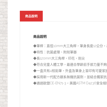
商品說明
商品說明
◆筆桿：直徑10mm大三角桿，筆身長度12公分，
◆特性：抗菌處理、附削筆器
◆長120mm大三角桿，印花，削尖
◆符合兒童人體工學，最適合學齡前手部力量不夠
◆一盒共有4枝鉛筆，外盒及筆身上皆印有可愛家
◆採用新一代配方銀系無機抗菌劑，並結合獨家抗
◆通過歐盟CE-EN71-3，美國ASTM D4236安全