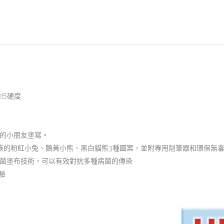
2B硬度
的小朋友塗寫。
族的粉紅小兔、鵝黃小熊、黑白貓熊3種圖案，並附專用削筆器和環保無
菌塗布技術，可以有效對抗多種病菌的傳染
檢驗