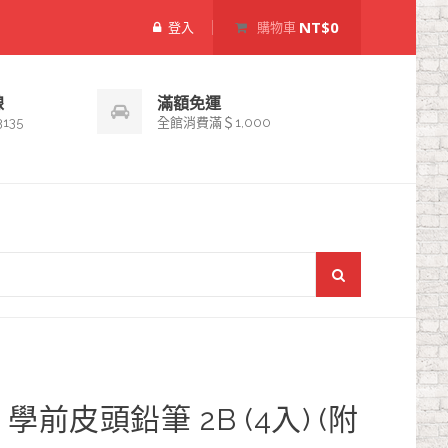
NT$0
登入
購物車
線
滿額免運
3135
全館消費滿＄1,000
學前皮頭鉛筆 2B (4入) (附