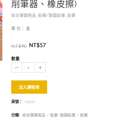
削筆器、橡皮擦)
綜合筆類用品
,
鉛筆/製圖鉛筆
,
鉛筆
單 位： 盒
NT$
57
NT$
90
數量:
加入購物車
貨號：
s-902
.
分類:
綜合筆類用品
鉛筆/製圖鉛筆
鉛筆