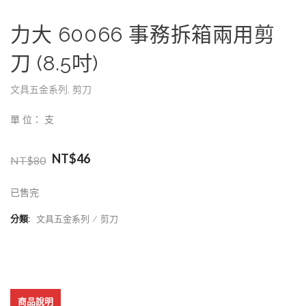
力大 60066 事務拆箱兩用剪
刀 (8.5吋)
文具五金系列
,
剪刀
單 位： 支
NT$
46
NT$
80
已售完
分類:
文具五金系列
剪刀
商品說明