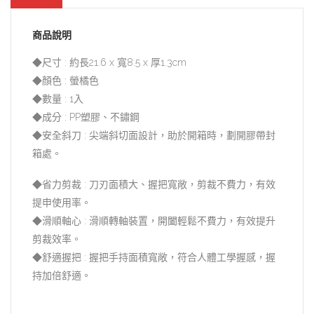
商品說明
◆尺寸 : 約長21.6 x 寬8.5 x 厚1.3cm
◆顏色 : 螢橘色
◆數量 : 1入
◆成分 : PP塑膠、不鏽鋼
◆安全斜刀 : 尖端斜切面設計，助於開箱時，劃開膠帶封
箱處。
◆省力剪裁 : 刀刃面積大、握把寬敞，剪裁不費力，有效
提申使用率。
◆滑順軸心 : 滑順轉軸裝置，開闔輕鬆不費力，有效提升
剪裁效率。
◆舒適握把 : 握把手持面積寬敞，符合人體工學握感，握
持加倍舒適。