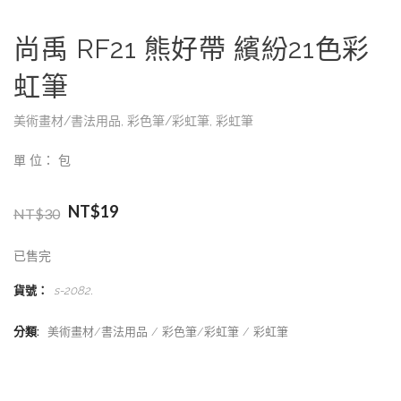
尚禹 RF21 熊好帶 繽紛21色彩
虹筆
美術畫材/書法用品
,
彩色筆/彩虹筆
,
彩虹筆
單 位： 包
NT$
19
NT$
30
已售完
貨號：
s-2082
.
分類:
美術畫材/書法用品
彩色筆/彩虹筆
彩虹筆