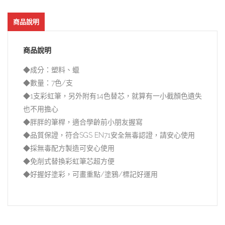
商品說明
商品說明
◆成分：塑料、蠟
◆數量：7色/支
◆1支彩虹筆，另外附有14色替芯，就算有一小截顏色遺失
也不用擔心
◆胖胖的筆桿，適合學齡前小朋友握寫
◆品質保證，符合SGS EN71安全無毒認證，請安心使用
◆採無毒配方製造可安心使用
◆免削式替換彩虹筆芯超方便
◆好握好塗彩，可畫重點/塗鴉/標記好運用