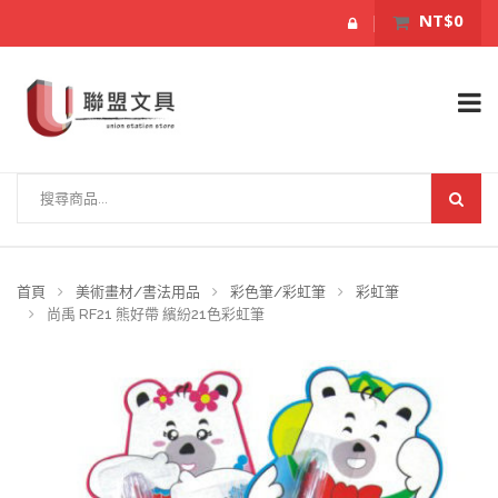
NT$0
首頁
美術畫材/書法用品
彩色筆/彩虹筆
彩虹筆
尚禹 RF21 熊好帶 繽紛21色彩虹筆