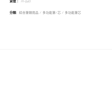
貨號：
m-540
.
分類:
綜合筆類用品
多功能筆/芯
多功能筆芯