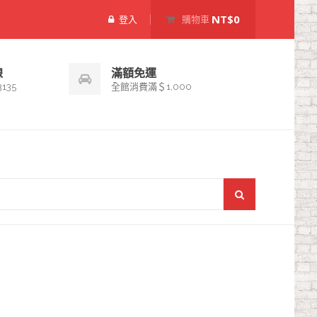
NT$0
登入
購物車
線
滿額免運
3135
全館消費滿＄1,000