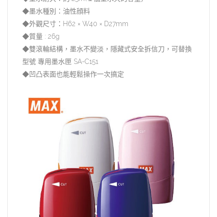
◆墨水種別：油性顔料
◆外觀尺寸：H62 × W40 × D27mm
◆質量 : 26g
◆雙滾輪結構，墨水不變淡，隱藏式安全拆信刀，可替換
型號 專用墨水匣 SA-C151
◆凹凸表面也能輕鬆操作一次搞定