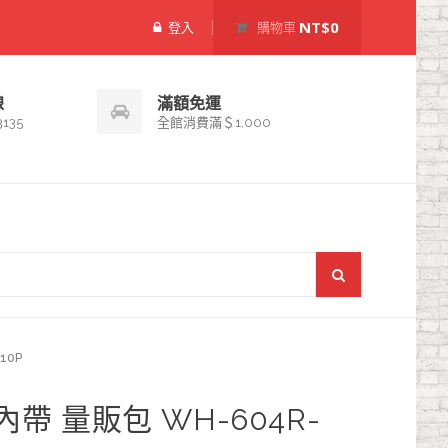
NT$0
登入
購物車
線
滿額免運
3135
全館消費滿＄1,000
10P
帶 量販包 WH-604R-