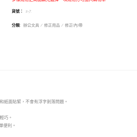
貨號：
s-7
.
分類:
辦公文具
修正用品
修正(內)帶
和紙面貼緊，不會有浮字剝落問題。
輕巧。
簡單便利。