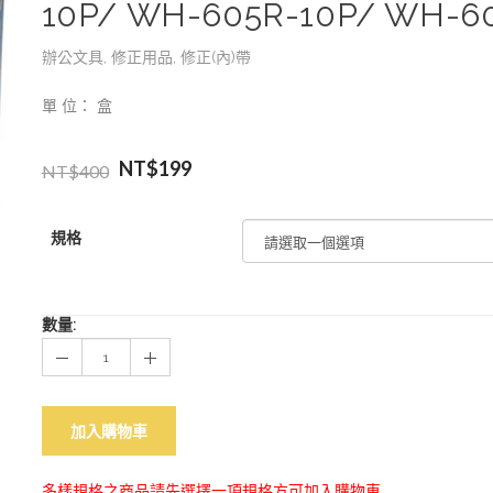
10P/ WH-605R-10P/ WH-6
辦公文具
,
修正用品
,
修正(內)帶
單 位： 盒
NT$
199
NT$
400
規格
數量:
加入購物車
多樣規格之商品請先選擇一項規格方可加入購物車