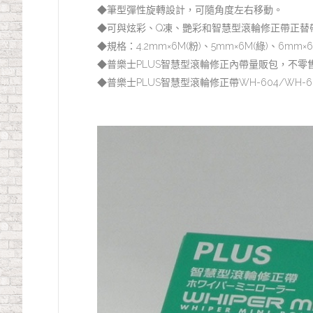
◆筆型彈性旋轉設計，可隨角度左右移動。
◆可與炫彩、Q凍、艷彩和智慧型滾輪修正帶正替
◆規格：4.2mm×6M(粉)、5mm×6M(綠)、6mm×
◆普樂士PLUS智慧型滾輪修正內帶量販包，不零
◆普樂士PLUS智慧型滾輪修正帶WH-604/WH-6