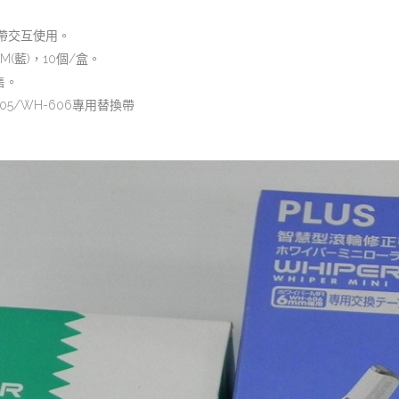
帶交互使用。
6M(藍)，10個/盒。
售。
05/WH-606專用替換帶