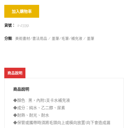
加入購物車
貨號：
s-2339
.
分類:
美術畫材/書法用品
墨筆/毛筆/補充液
墨筆
商品說明
商品說明
◆顏色 : 黑，內附1支卡水補充液
◆成分：純水、乙二醇、尿素
◆耐熱、耐光、耐水
◆保管或攜帶時須將毛頭向上或橫向放置(向下會造成漏