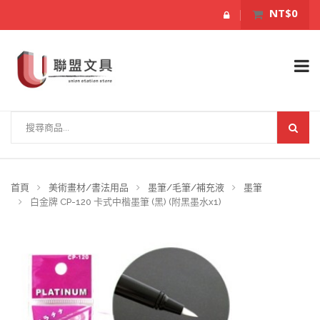
NT$0
首頁
美術畫材/書法用品
墨筆/毛筆/補充液
墨筆
白金牌 CP-120 卡式中楷墨筆 (黑) (附黑墨水x1)