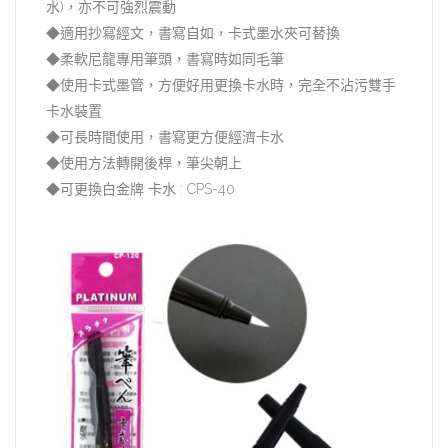
水)，亦不可強烈震動
◆適用抄寫經文，書寫自如，卡式墨水夾可替換
◆柔軟尼龍專用筆頭，書寫時如同毛筆
◆使用卡式墨管，方便好用更換卡水時，完全不沾污雙手
卡水裝置
◆可長時間使用，書寫更方便經濟卡水
◆使用方法轉開後桿，筆尖朝上
◆可更換白金牌 卡水 : CPS-40