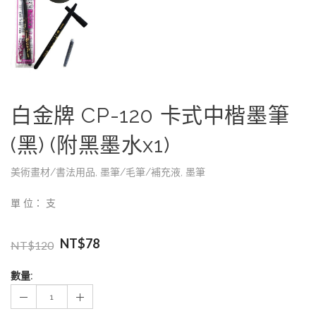
白金牌 CP-120 卡式中楷墨筆
(黑) (附黑墨水x1)
美術畫材/書法用品
,
墨筆/毛筆/補充液
,
墨筆
單 位： 支
NT$
78
NT$
120
數量: