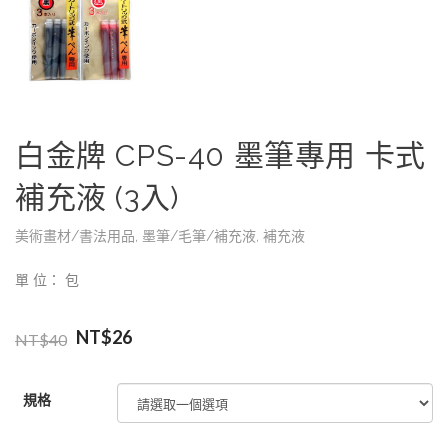
白金牌 CPS-40 墨筆專用 卡式
補充液 (3入)
美術畫材/書法用品
,
墨筆/毛筆/補充液
,
補充液
單 位： 包
NT$
26
NT$
40
規格