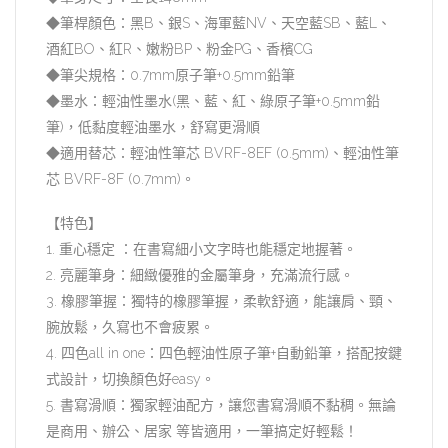
◆筆桿顏色：黑B、銀S、海軍藍NV、天空藍SB、藍L、
酒紅BO、紅R、嫩粉BP、粉金PG、香檳CG
◆筆尖規格：0.7mm原子筆+0.5mm鉛筆
◆墨水：輕油性墨水(黑、藍、紅、綠原子筆+0.5mm鉛
筆)，低黏度輕油墨水，舒寫更滑順
◆適用替芯：輕油性筆芯 BVRF-8EF (0.5mm)、輕油性筆
芯 BVRF-8F (0.7mm)。
【特色】
1. 重心穩定 ：在書寫細小文字時也能穩定地握著。
2. 亮麗筆身：細緻優雅的金屬筆身，充滿流行感。
3. 橡膠筆握：獨特的橡膠筆握，柔軟舒適，能讓肩、頸、
腕放鬆，久寫也不會疲累。
4. 四色all in one：四色輕油性原子筆+自動鉛筆，搭配按鍵
式設計，切換顏色好easy。
5. 書寫滑順：獨家輕油配方，讓您書寫滑順不黏稠。無論
是商用、辦公、居家 等皆適用，一筆搞定好輕鬆！