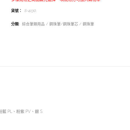
貨號：
S-4130
.
分類:
綜合筆類用品
鋼珠筆/鋼珠筆芯
鋼珠筆
藍 PL、粉紫 PV、銀 S