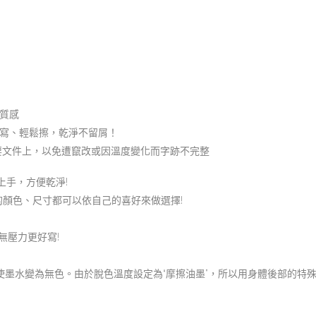
質感
寫、輕鬆擦，乾淨不留屑！
要文件上，以免遭竄改或因溫度變化而字跡不完整
鬆上手，方便乾淨!
，喜歡的顏色、尺寸都可以依自己的喜好來做選擇!
來無壓力更好寫!
化使墨水變為無色。由於脫色溫度設定為“摩擦油墨”，所以用身體後部的特