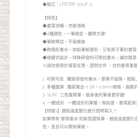
◆替芯：LFBTRF-30UF-3
【特色】
◆書寫流暢，字跡清晰
◆4種顏色，一筆搞定，攜帶方便!
◆筆跡擦拭，不留痕跡
◆熱隱形墨水，如鉛筆般便利，又有原子筆的書寫
◆按鍵式設計，特殊研發的可擦拭墨水，讓你隨意
※請勿使用於填寫支票、證明文件 、合約書等重
1. 可擦可改 : 獨家研發的墨水，摩擦不留屑，輕
2. 多種選擇 : 獨家推出 0.38、0.5mm規格
3. SLIM : 三色魔擦筆，瘦身後的筆身更好握!
4. 一體成形 : 一體成形的筆握，無段差，書寫起
【特徵1】通過溫度變化進行透明寫入！
如果帶有“摩擦墨水”的新型圓珠筆，通過溫度變
色，並且可以擦除筆跡。