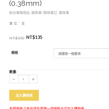
(0.38mm)
綜合筆類用品
,
鋼珠筆/鋼珠筆芯
,
鋼珠筆
單 位： 支
NT$
135
NT$
200
規格
數量:
加入購物車
多樣規格之商品請先選擇一項規格方可加入購物車