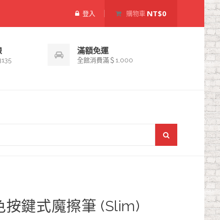
NT$0
登入
購物車
線
滿額免運
3135
全館消費滿＄1,000
三色按鍵式魔擦筆 (Slim)