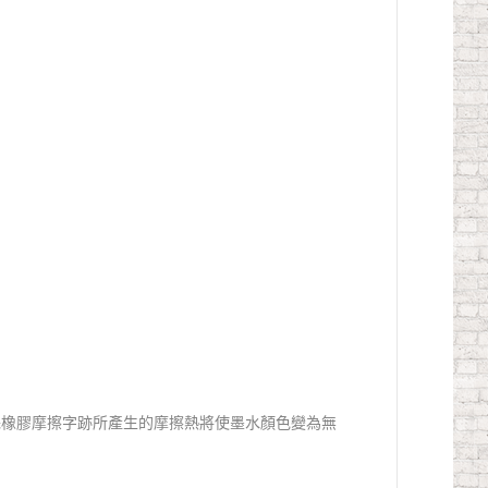
殊橡膠摩擦字跡所產生的摩擦熱將使墨水顏色變為無