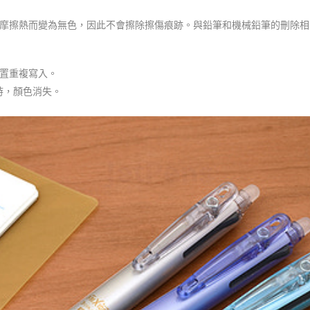
摩擦熱而變為無色，因此不會擦除擦傷痕跡。與鉛筆和機械鉛筆的刪除相
置重複寫入。
時，顏色消失。