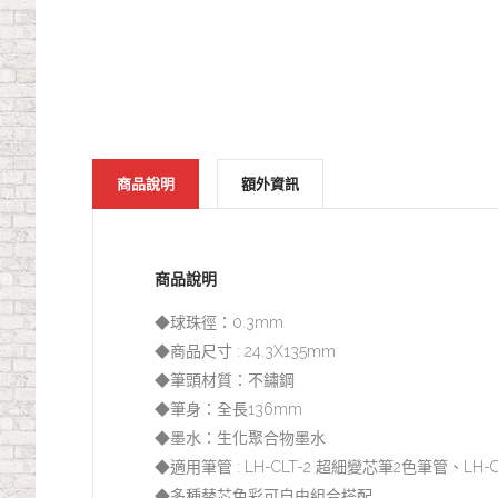
商品說明
額外資訊
商品說明
◆球珠徑：0.3mm
◆商品尺寸 : 24.3X135mm
◆筆頭材質：不鏽鋼
◆筆身：全長136mm
◆墨水：生化聚合物墨水
◆適用筆管 : LH-CLT-2 超細變芯筆2色筆管、LH
◆多種替芯色彩可自由組合搭配