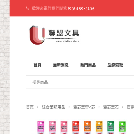
歡迎來電與我們聯繫
(03) 450-3135
首頁
最新消息
熱門商品
型錄索取
首頁
綜合筆類用品
變芯筆管/芯
變芯筆芯
百樂