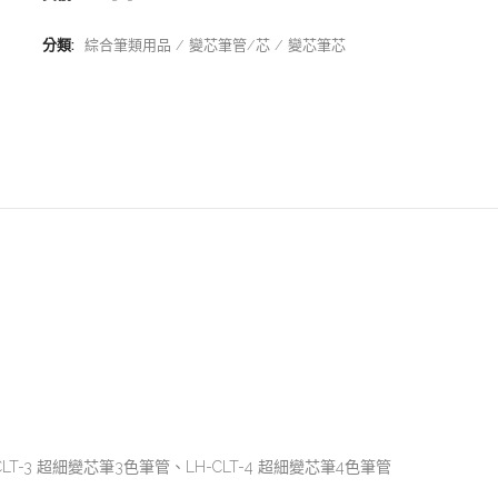
分類:
綜合筆類用品
變芯筆管/芯
變芯筆芯
-CLT-3 超細變芯筆3色筆管、LH-CLT-4 超細變芯筆4色筆管