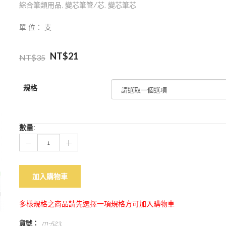
綜合筆類用品
,
變芯筆管/芯
,
變芯筆芯
單 位： 支
NT$
21
NT$
35
規格
數量:
加入購物車
多樣規格之商品請先選擇一項規格方可加入購物車
貨號：
m-523
.