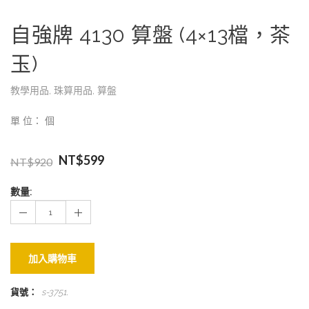
自強牌 4130 算盤 (4×13檔，茶
玉)
教學用品
,
珠算用品
,
算盤
單 位： 個
NT$
599
NT$
920
數量:
加入購物車
貨號：
s-3751
.