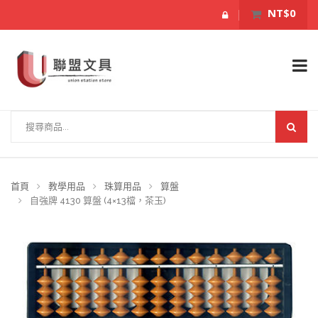
NT$0
首頁
教學用品
珠算用品
算盤
自強牌 4130 算盤 (4×13檔，茶玉)