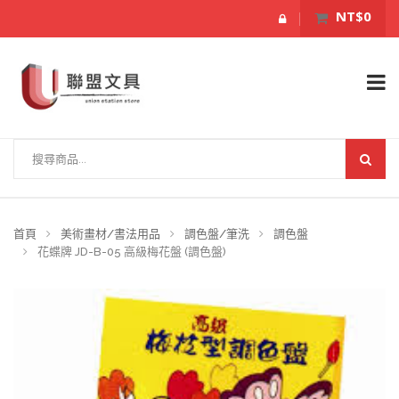
NT$0
首頁
美術畫材/書法用品
調色盤/筆洗
調色盤
花蝶牌 JD-B-05 高級梅花盤 (調色盤)