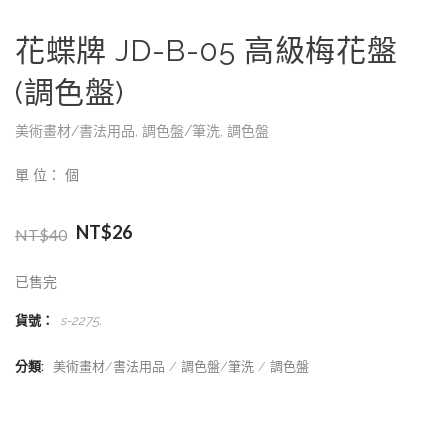
花蝶牌 JD-B-05 高級梅花盤
(調色盤)
美術畫材/書法用品
,
調色盤/筆洗
,
調色盤
單 位： 個
NT$
26
NT$
40
已售完
貨號：
s-2275
.
分類:
美術畫材/書法用品
調色盤/筆洗
調色盤