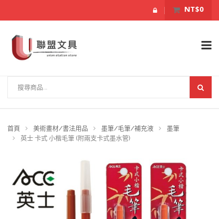
NT$0
首頁
美術畫材/書法用品
墨筆/毛筆/補充液
墨筆
英士 卡式 小楷毛筆 (附兩支卡式墨水管)