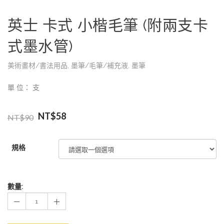
英士 卡式 小楷毛筆 (附兩支卡
式墨水管)
美術畫材/書法用品
,
墨筆/毛筆/補充液
,
墨筆
單 位： 支
NT$
58
NT$
90
規格
數量: