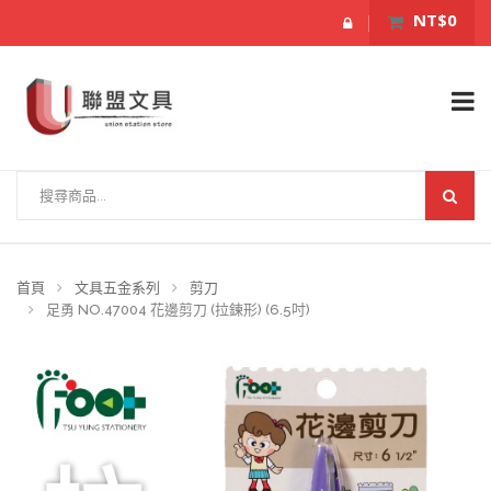
NT$0
首頁
文具五金系列
剪刀
足勇 NO.47004 花邊剪刀 (拉鍊形) (6.5吋)