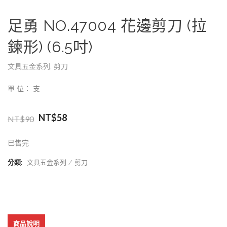
足勇 NO.47004 花邊剪刀 (拉
鍊形) (6.5吋)
文具五金系列
,
剪刀
單 位： 支
NT$
58
NT$
90
已售完
分類:
文具五金系列
剪刀
商品說明