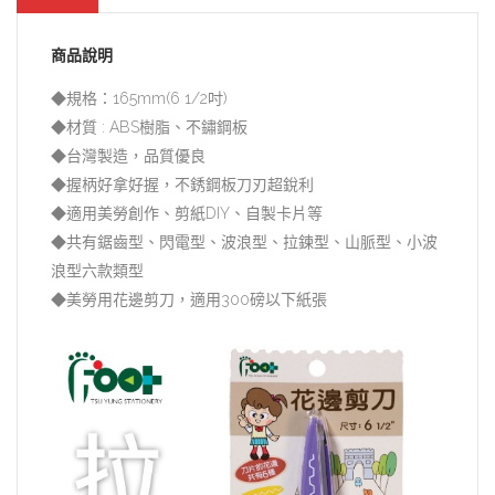
商品說明
◆規格：165mm(6 1/2吋)
◆材質 : ABS樹脂、不鏽鋼板
◆台灣製造，品質優良
◆握柄好拿好握，不銹鋼板刀刃超銳利
◆適用美勞創作、剪紙DIY、自製卡片等
◆共有鋸齒型、閃電型、波浪型、拉鍊型、山脈型、小波
浪型六款類型
◆美勞用花邊剪刀，適用300磅以下紙張