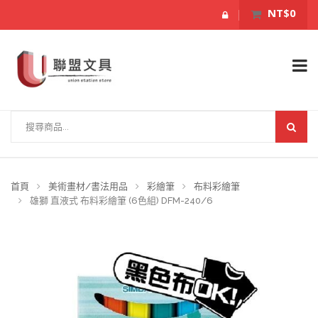
NT$0
首頁
美術畫材/書法用品
彩繪筆
布料彩繪筆
雄獅 直液式 布料彩繪筆 (6色組) DFM-240/6