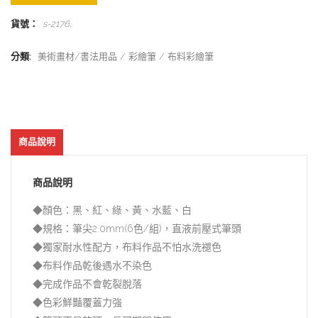
貨號：
s-2176
.
分類:
美術畫材/書法用品
彩繪筆
布料彩繪筆
商品說明
商品說明
◆顏色：黑、紅、綠、黃、水藍、白
◆規格：筆尖2.0mm(6色/組)，直液前壓式筆頭
◆獨家耐水性配方，布料作品不怕水洗褪色
◆布料作品乾後遇水不染色
◆完成作品不會乾裂脫落
◆色彩鮮豔覆蓋力強