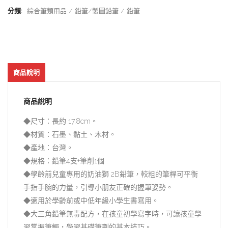
分類:
綜合筆類用品
鉛筆/製圖鉛筆
鉛筆
商品說明
商品說明
◆尺寸：長約 17.8cm。
◆材質：石墨、黏土、木材。
◆產地：台灣。
◆規格：鉛筆4支+筆削1個
◆學齡前兒童專用的奶油獅 2B鉛筆，較粗的筆桿可平衡
手指手腕的力量，引導小朋友正確的握筆姿勢。
◆適用於學齡前或中低年級小學生書寫用。
◆大三角鉛筆無毒配方，在孩童初學寫字時，可讓孩童學
習掌握筆觸，學習基礎筆劃的基本技巧。