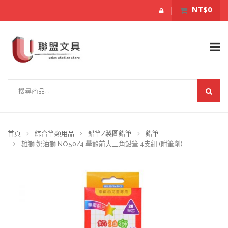
NT$0
首頁
綜合筆類用品
鉛筆/製圖鉛筆
鉛筆
雄獅 奶油獅 NO50/4 學齡前大三角鉛筆 4支組 (附筆削)