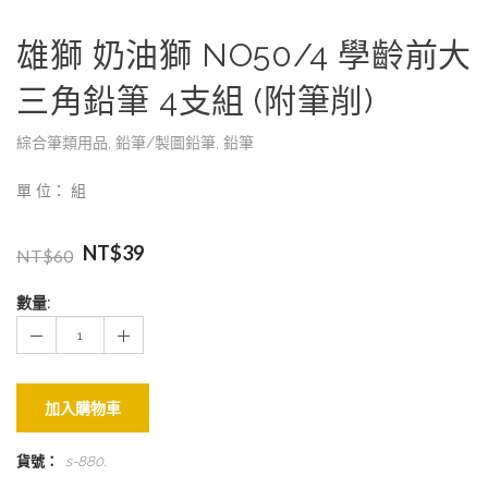
雄獅 奶油獅 NO50/4 學齡前大
三角鉛筆 4支組 (附筆削)
綜合筆類用品
,
鉛筆/製圖鉛筆
,
鉛筆
單 位： 組
NT$
39
NT$
60
數量:
加入購物車
貨號：
s-880
.