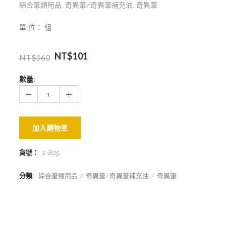
綜合筆類用品
,
奇異筆/奇異筆補充油
,
奇異筆
單 位： 組
NT$
101
NT$
160
數量:
加入購物車
貨號：
s-805
.
分類:
綜合筆類用品
奇異筆/奇異筆補充油
奇異筆