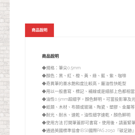
商品說明
商品說明
◆規格：筆尖0.5mm
◆顏色：黑、紅、橙、黃、綠、藍、紫、咖啡
◆奇異筆的墨水飽和度比較高，屬油性快乾型
◆用以一般書寫、標記、補線或是細部上色都相當
◆油性0.5mm超細字，顏色鮮明。可當投影筆
◆紙類、木材、布類或玻璃、陶瓷、塑膠、金屬等
◆耐光、耐水、速乾，油性細字速乾，顏色鮮明
◆使用方法:打開筆蓋即可書寫，使用後，請蓋緊
◆通過英國標準協會(BSI)國際PAS 2050『碳足