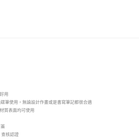
好用
及光碟筆使用，無論設計作畫或是書寫筆記都很合適
材質表面均可使用
筆蓋
跡』查核認證