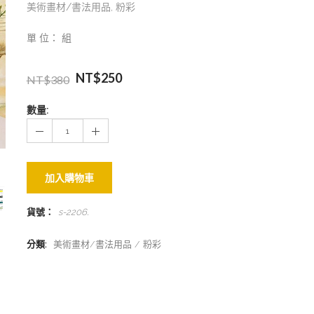
美術畫材/書法用品
,
粉彩
單 位： 組
NT$
250
NT$
380
數量:
加入購物車
貨號：
s-2206
.
分類:
美術畫材/書法用品
粉彩