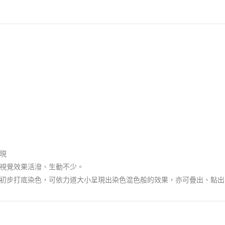
現
視覺效果活潑、生動不少。
初步打底染色，可依力道大小呈現出染色混色般的效果，亦可疊出、點出