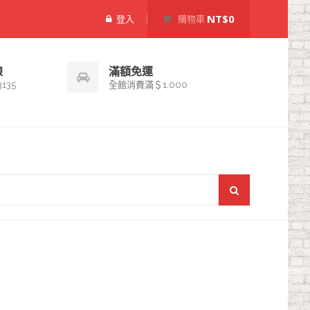
NT$0
登入
購物車
線
滿額免運
3135
全館消費滿＄1,000