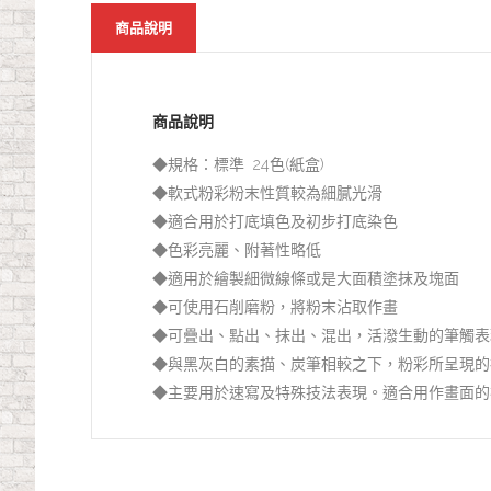
商品說明
商品說明
◆規格：標準 24色(紙盒)
◆軟式粉彩粉末性質較為細膩光滑
◆適合用於打底填色及初步打底染色
◆色彩亮麗、附著性略低
◆適用於繪製細微線條或是大面積塗抹及塊面
◆可使用石削磨粉，將粉末沾取作畫
◆可疊出、點出、抹出、混出，活潑生動的筆觸表
◆與黑灰白的素描、炭筆相較之下，粉彩所呈現的
◆主要用於速寫及特殊技法表現。適合用作畫面的