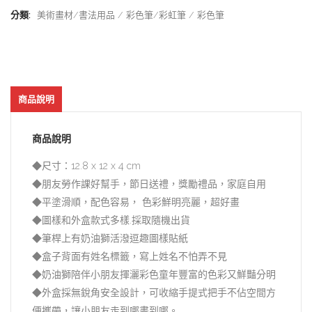
分類:
美術畫材/書法用品
彩色筆/彩虹筆
彩色筆
商品說明
商品說明
◆尺寸：12.8 x 12 x 4 cm
◆朋友勞作課好幫手，節日送禮，獎勵禮品，家庭自用
◆平塗滑順，配色容易， 色彩鮮明亮麗，超好畫
◆圖樣和外盒款式多樣.採取隨機出貨
◆筆桿上有奶油獅活潑逗趣圖樣貼紙
◆盒子背面有姓名標籤，寫上姓名不怕弄不見
◆奶油獅陪伴小朋友揮灑彩色童年豐富的色彩又鮮豔分明
◆外盒採無銳角安全設計，可收縮手提式把手不佔空間方
便攜帶，讓小朋友走到哪畫到哪。