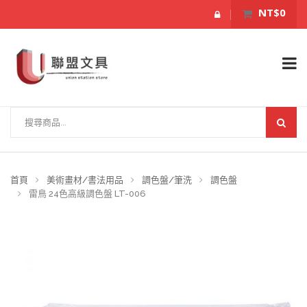
NT$0
首頁
美術畫材/書法用品
調色盤/筆洗
調色盤
雷鳥 24色高級調色盤 LT-006