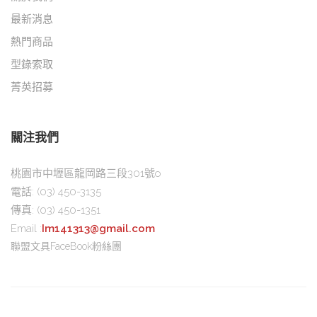
最新消息
熱門商品
型錄索取
菁英招募
關注我們
桃園市中壢區龍岡路三段301號o
電話:
(03) 450-3135
傳真:
(03) 450-1351
Email :
Im141313@gmail.com
聯盟文具FaceBook粉絲團