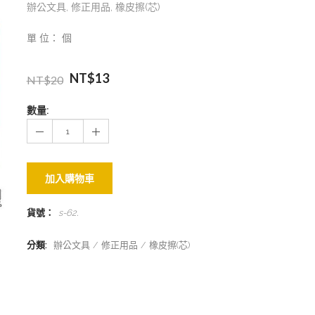
辦公文具
,
修正用品
,
橡皮擦(芯)
單 位： 個
NT$
13
NT$
20
數量:
加入購物車
貨號：
s-62
.
分類:
辦公文具
修正用品
橡皮擦(芯)