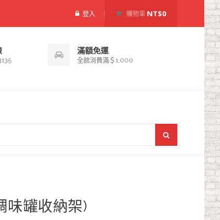
NT$0
登入
購物車
線
滿額免運
3135
全館消費滿＄1,000
(調味罐收納架)