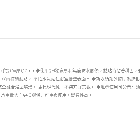
120×寬310×厚130mm◆使用3M獨家專利無痕防水膠條，黏貼時粘著穩
度90%內持續黏貼， 不怕水氣黏住浴室牆壁表面。 ◆新收納系列協助系
完全融合浴室裝潢， 更具現代感，不突兀好美觀。 ◆堆疊使用可分門別
，承重量大；更換膠條即可重複使用，變通性高。