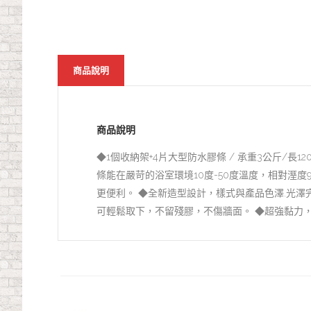
商品說明
商品說明
◆1個收納架+4片大型防水膠條 / 承重3公斤/長
條能在嚴苛的浴室環境10度-50度溫度，相對溼
更便利。 ◆全新造型設計，樣式與產品色澤.光澤
可輕鬆取下，不留殘膠，不傷牆面。 ◆超強黏力