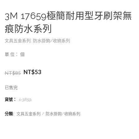
3M 17659極簡耐用型牙刷架無
痕防水系列
文具五金系列
,
防水掛鉤/收納系列
單 位： 個
NT$
53
NT$
85
已售完
貨號：
s-3859
.
分類:
文具五金系列
防水掛鉤/收納系列