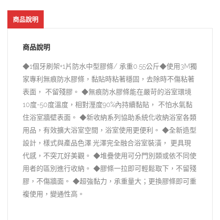
商品說明
商品說明
◆1個牙刷架+1片防水中型膠條/ 承重0.55公斤◆使用3M獨
家專利無痕防水膠條，黏貼時粘著穩固，去除時不傷粘著
表面， 不留殘膠。 ◆無痕防水膠條能在嚴苛的浴室環境
10度-50度溫度，相對溼度90%內持續黏貼， 不怕水氣黏
住浴室牆壁表面。 ◆新收納系列協助系統化收納浴室各類
用品，有效擴大浴室空間，浴室使用更便利。 ◆全新造型
設計，樣式與產品色澤.光澤完全融合浴室裝潢， 更具現
代感，不突兀好美觀。 ◆堆疊使用可分門別類或依不同使
用者的區別進行收納。 ◆膠條一拉即可輕鬆取下，不留殘
膠，不傷牆面。 ◆超強黏力，承重量大；更換膠條即可重
複使用，變通性高。