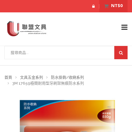
NT$0
首頁
文具五金系列
防水掛鉤/收納系列
3M 17659極簡耐用型牙刷架無痕防水系列