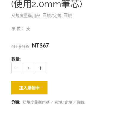
(使用2.0mm筆芯)
尺規度量衡用品
,
圓規/定規
,
圓規
單 位： 支
NT$
67
NT$
105
數量:
加入購物車
分類:
尺規度量衡用品
圓規/定規
圓規