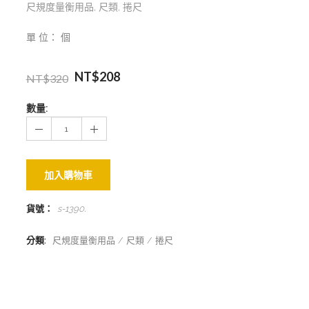
尺規度量衡用品
,
尺類
,
捲尺
單 位： 個
NT$
208
NT$
320
數量:
加入購物車
貨號：
s-1390
.
分類:
尺規度量衡用品
尺類
捲尺