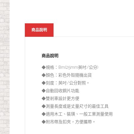
商品說明
商品說明
◆規格：8m(25mm英吋/公分)
◆顏色：彩色外殼隨機出貨
◆刻度：英吋/公分對照。
◆自動回收鋼片功能
◆雙剎車設計更方便
◆測量長度或是丈量尺寸的最佳工具
◆適用木工、裝璜、一般工業測量使用
◆附吊帶及扣夾，方便攜帶。