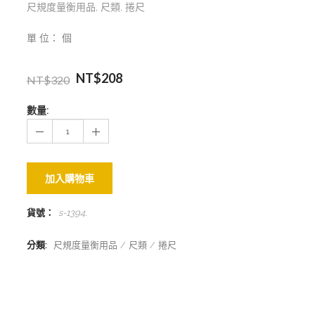
尺規度量衡用品
,
尺類
,
捲尺
單 位： 個
NT$
208
NT$
320
數量:
加入購物車
貨號：
s-1394
.
分類:
尺規度量衡用品
尺類
捲尺