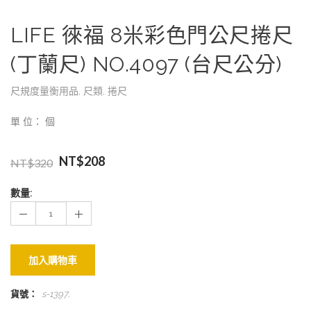
LIFE 徠福 8米彩色門公尺捲尺
(丁蘭尺) NO.4097 (台尺公分)
尺規度量衡用品
,
尺類
,
捲尺
單 位： 個
NT$
208
NT$
320
數量:
加入購物車
貨號：
s-1397
.