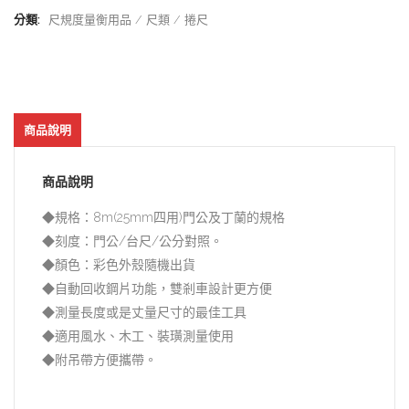
分類:
尺規度量衡用品
尺類
捲尺
商品說明
商品說明
◆規格：8m(25mm四用)門公及丁蘭的規格
◆刻度：門公/台尺/公分對照。
◆顏色：彩色外殼隨機出貨
◆自動回收鋼片功能，雙剎車設計更方便
◆測量長度或是丈量尺寸的最佳工具
◆適用風水、木工、裝璜測量使用
◆附吊帶方便攜帶。