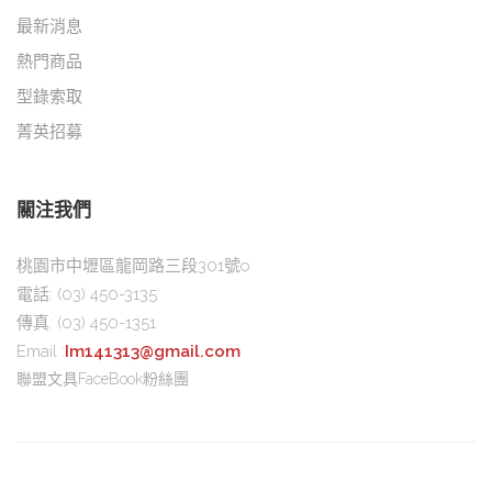
最新消息
熱門商品
型錄索取
菁英招募
關注我們
桃園市中壢區龍岡路三段301號o
電話:
(03) 450-3135
傳真:
(03) 450-1351
Email :
Im141313@gmail.com
聯盟文具FaceBook粉絲團