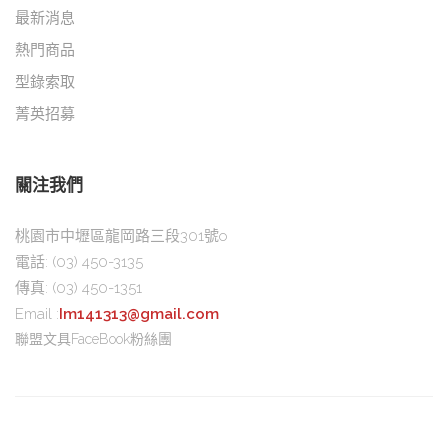
最新消息
熱門商品
型錄索取
菁英招募
關注我們
桃園市中壢區龍岡路三段301號o
電話:
(03) 450-3135
傳真:
(03) 450-1351
Email :
Im141313@gmail.com
聯盟文具FaceBook粉絲團