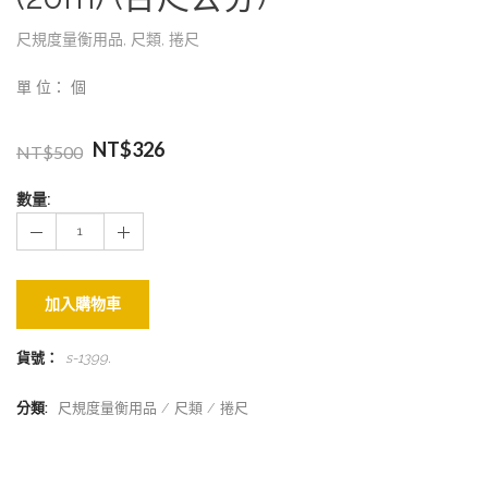
尺規度量衡用品
,
尺類
,
捲尺
單 位： 個
NT$
326
NT$
500
數量:
加入購物車
貨號：
s-1399
.
分類:
尺規度量衡用品
尺類
捲尺