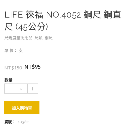
LIFE 徠福 NO.4052 鋼尺 鋼直
尺 (45公分)
尺規度量衡用品
,
尺類
,
鋼尺
單 位： 支
NT$
95
NT$
150
數量:
加入購物車
貨號：
s-1382
.