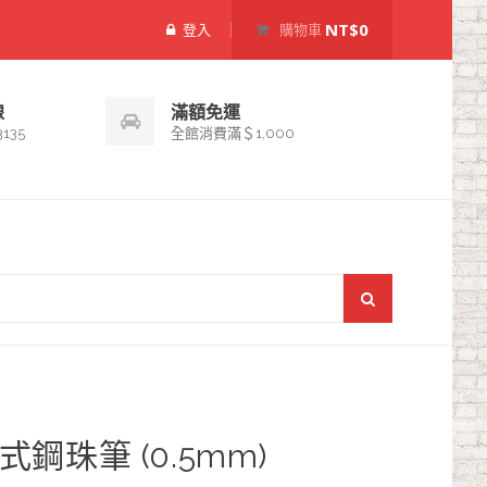
NT$0
登入
購物車
線
滿額免運
3135
全館消費滿＄1,000
鍵式鋼珠筆 (0.5mm)