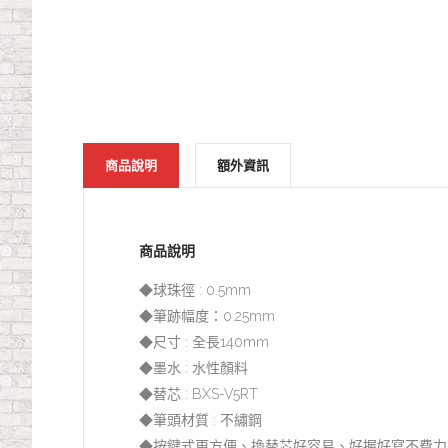
商品說明
額外資訊
商品說明
◆球珠徑 : 0.5mm
◆筆跡幅度：0.25mm
◆尺寸 : 全長140mm
◆墨水 : 水性顏料
◆替芯 : BXS-V5RT
◆筆頭材質 : 不繡鋼
◆按鍵式更方便、換替芯好容易、好握好寫不費力