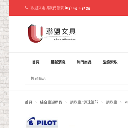
歡迎來電與我們聯繫
(03) 450-3135
首頁
最新消息
熱門商品
型錄索取
首頁
綜合筆類用品
鋼珠筆/鋼珠筆芯
鋼珠筆
P