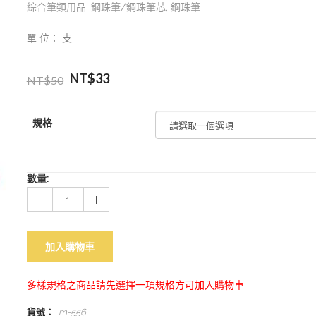
綜合筆類用品
,
鋼珠筆/鋼珠筆芯
,
鋼珠筆
單 位： 支
NT$
33
NT$
50
規格
數量:
加入購物車
多樣規格之商品請先選擇一項規格方可加入購物車
貨號：
m-556
.